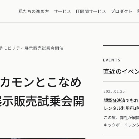
私たちの進め方
サービス
IT顧問サービス
プロダクト
電動モビリティ展示販売試乗会開催
EVENTS
直近のイベ
ピーカモンとこなめ
2025.01.25
展示販売試乗会開
顔認証決済でもれな
レンタル利用料1
この度、弊社が展開し
キックボードレンタ