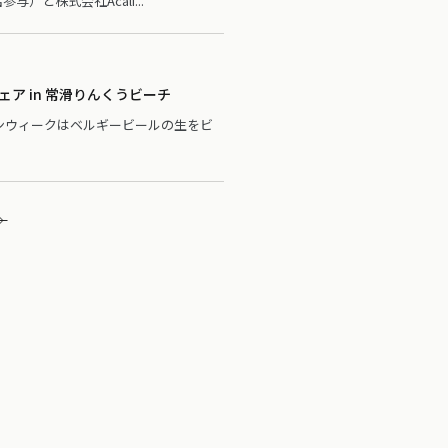
）と株式会社Acali...
ア in 常滑りんくうビーチ
デンウィークはベルギービールの生をビ