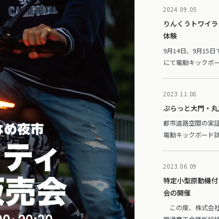
2024.09.05
りんくうトワイラ
体験
9月14日、9月1
にて電動キックボー
2023.11.08
ぷらっと大門・丸
都市道路空間の実
電動キックボード試
2023.06.09
特定小型原動機付
会の開催
この度、株式会社