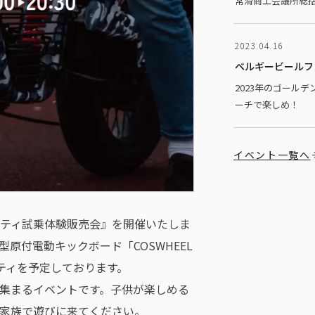
常滑商工会議所総括参与
2023.04.16
ベルギービールフェ
2023年のゴール
ーチで楽しめ！
イベント一覧へ
ティ試乗体験販売会』を開催いたしま
小型原付電動キックボード「COSWHEEL
動モビリティを予定しております。
集まるイベントです。子供が楽しめる
家族で遊びに来てください。